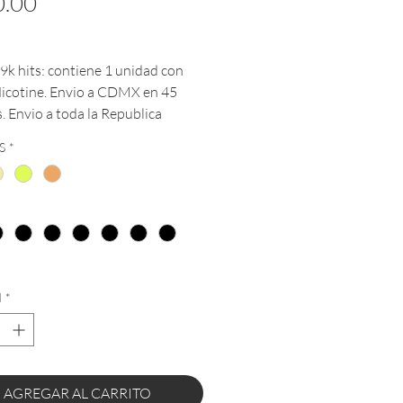
Precio
.00
9k hits: contiene 1 unidad con
icotine. Envio a CDMX en 45
. Envio a toda la Republica
na
S
*
*
d
*
AGREGAR AL CARRITO