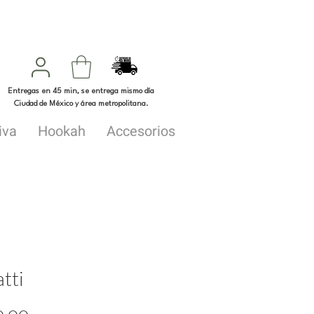
Entregas en 45 min, se entrega mismo día
Ciudad de México y área metropolitana.
iva
Hookah
Accesorios
tti