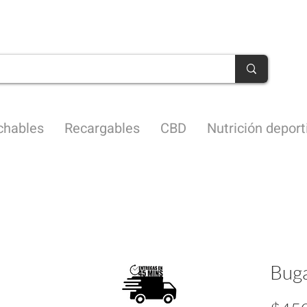
Envíos en 45 minutos CDMX
chables
Recargables
CBD
Nutrición deport
Buga