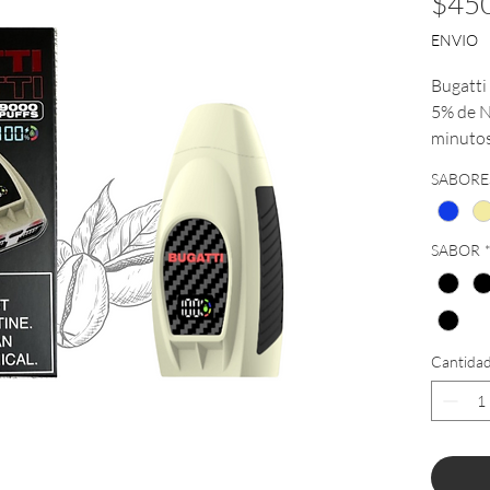
$450
ENVIO
Bugatti 
5% de N
minutos
Mexica
SABORE
SABOR
Cantida