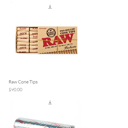
Raw Cone Tips
Precio
$90.00