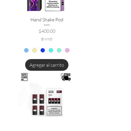
Hand Shake Pod
Precio
$400.00
ENVIO
Agregar al carrito