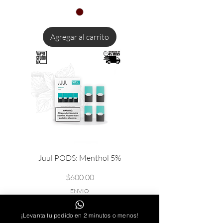
Agregar al carrito
Juul PODS: Menthol 5%
Precio
$600.00
ENVIO
¡Levanta tu pedido en 2 minutos o menos!