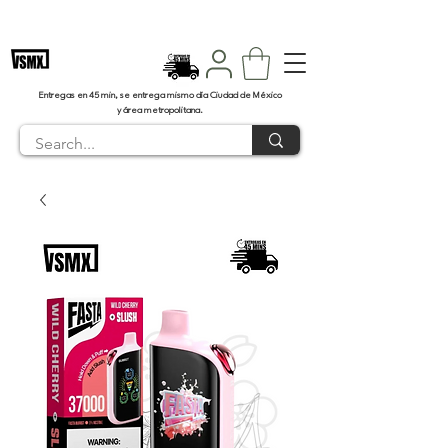
Envíos en 45 minutos CDMX
Entregas en 45 min, se entrega mismo día Ciudad de México
y área metropolitana.