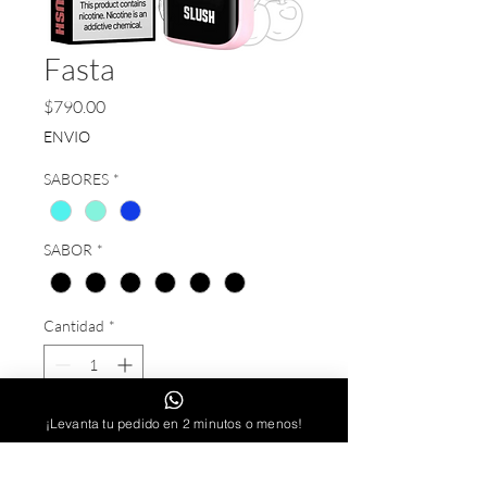
Fasta
Precio
$790.00
ENVIO
SABORES
*
SABOR
*
Cantidad
*
¡Levanta tu pedido en 2 minutos o menos!
AGREGAR AL CARRITO