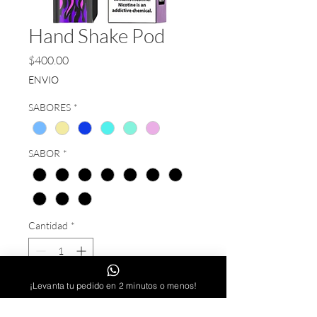
Hand Shake Pod
Precio
$400.00
ENVIO
SABORES
*
SABOR
*
Cantidad
*
¡Levanta tu pedido en 2 minutos o menos!
AGREGAR AL CARRITO