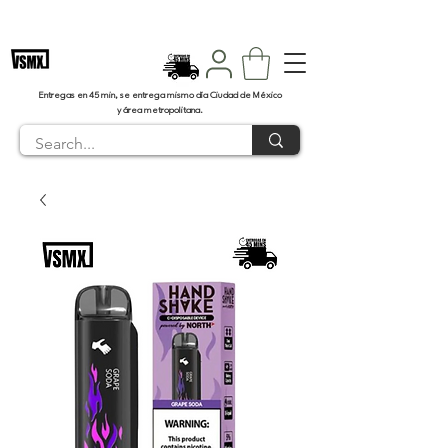
Envíos en 45 minutos CDMX
Entregas en 45 min, se entrega mismo día Ciudad de México
y área metropolitana.