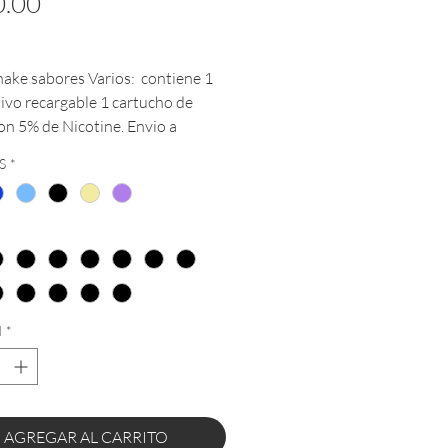
Precio
.00
ake sabores Varios: contiene 1
tivo recargable 1 cartucho de
on 5% de Nicotine. Envio a
 45 minutos . Envio a toda la
S
*
ica Mexicana *PRODUCTO
IVO PARA MAYORES DE EDAD*
*
d
*
AGREGAR AL CARRITO