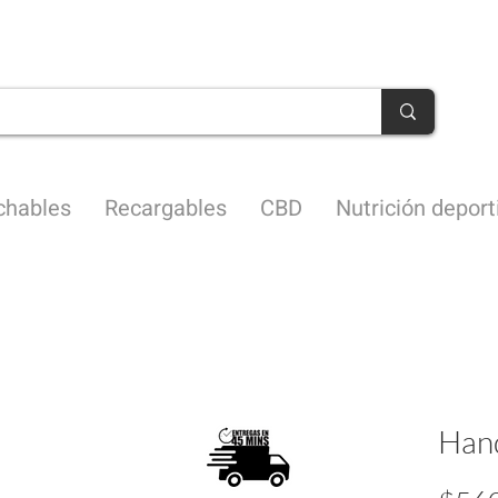
Envíos en 45 minutos CDMX
chables
Recargables
CBD
Nutrición deport
Hand