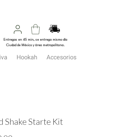
Entregas en 45 min, se entrega mismo día
Ciudad de México y área metropolitana.
iva
Hookah
Accesorios
 Shake Starte Kit