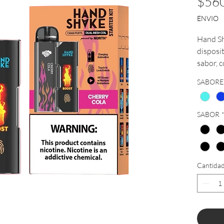
$560
ENVIO
Hand Sh
disposi
sabor, c
CDMX en
SABORE
Republ
EXCLUS
SABOR
Cantida