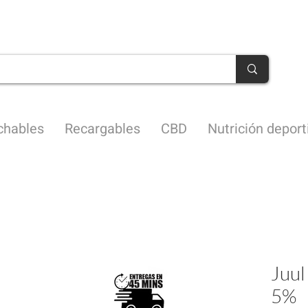
Envíos en 45 minutos CDMX
chables
Recargables
CBD
Nutrición deport
Juul
5%