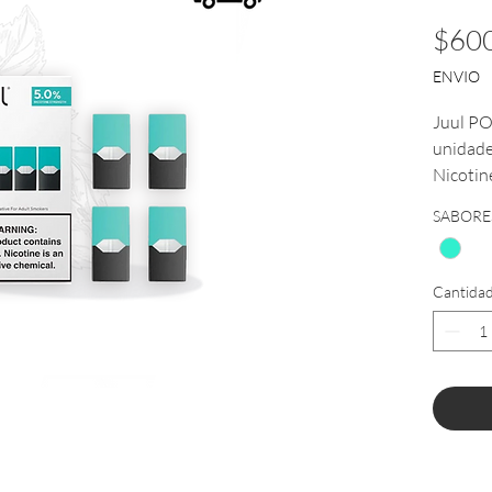
$600
ENVIO
Juul PO
unidade
Nicotin
Envío a
SABORE
*PROD
MAYOR
Cantida