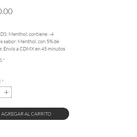
Precio
.00
DS: Menthol, contiene: -4
s sabor: Menthol, con 5% de
e. Envío a CDMX en 45 minutos
 toda la República Mexicana
S
*
UCTO EXCLUSIVO PARA
ES DE EDAD*
d
*
AGREGAR AL CARRITO