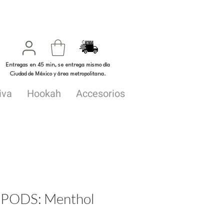
Entregas en 45 min, se entrega mismo día
Ciudad de México y área metropolitana.
iva
Hookah
Accesorios
 PODS: Menthol