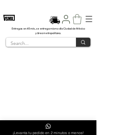
Envíos en 45 minutos CDMX
Entregas en 45 min, se entrega mismo día Ciudad de México
y área metropolitana.
2025 Todos los derechos reservados | Vaper
Studios México
¡Levanta tu pedido en 2 minutos o menos!