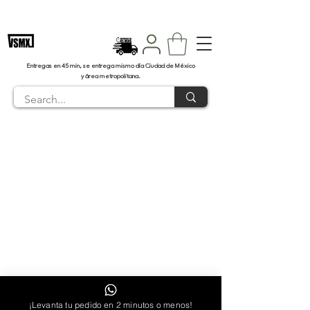
Envíos en 45 minutos CDMX
Entregas en 45 min, se entrega mismo día Ciudad de México
y área metropolitana.
2025 Todos los derechos reservados | Vaper
Studios México
¡Levanta tu pedido en 2 minutos o menos!